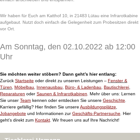
Wir haben für Euch am Katthof 10, in 21483 Lütau eine Infrarotkabine
aufgebaut. Nutzt doch einfach die Gelegenheit zum Probesitzen direkt
vor Ort.
Am Sonntag, den 02.10.2022 ab 12:00
Uhr
Sie möchten weiter stöbern?
Dann geht’s hier entlang:
Zurück
Startseite
oder direkt zu unseren Leistungen –
Fenster &
Türen
,
Möbelbau
,
Innenausbau
,
Büro- & Ladenbau
,
Bautischlerei
,
Reparaturen
oder
Saunen & Infrarotkabinen
. Mehr über uns: Lernen
Sie unser
Team
kennen oder entdecken Sie unsere
Geschichte
.
Karriere gefällig? Hier finden Sie unsere
Ausbildungsplätze
,
Jobangebote
und Informationen zur
Geschäfts-Partnersuche
. Hier
geht’s direkt zum
Kontakt
. Wir freuen uns auf Ihre Nachricht!